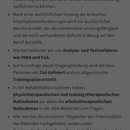
Lorem ipsum dolor sit amet, consectetuer
ausführen zu können.
Nach einer ausführlichen Testung der kritischen
adipiscing elit.
Arbeitsplatzanforderungen wird ein ausführlicher
Bericht erstellt, der die momentane Leistungsfähigkeit
Aenean commodo ligula eget dolor. Aenean
und die noch vorhandenen Defizite in Bezug auf den
massa. Cum sociis natoque penatibus et
Beruf darstellt.
magnis dis parturient montes, nascetur
Hierbei bedienen wir uns
Analyse- und Testverfahren
ridiculus mus. Donec quam felis, ultricies nec.
wie IMBA und ELA
.
Auf Grundlage dieser Eingangstestung wird mit dem
Patienten ein
Ziel definiert
und ein abgestimmter
Trainingsplan erstellt
.
In der Rehabilitation kommen neben
physiotherapeutischen und trainingstherapeutischen
Maßnahmen
vor allem die
arbeitstherapeutischen
Maßnahmen
in der ASR-Werkstatt zum Tragen.
Hier werden die einzelnen Tätigkeiten der Arbeitsplätze
der Patienten nachgebildet, sodass unter