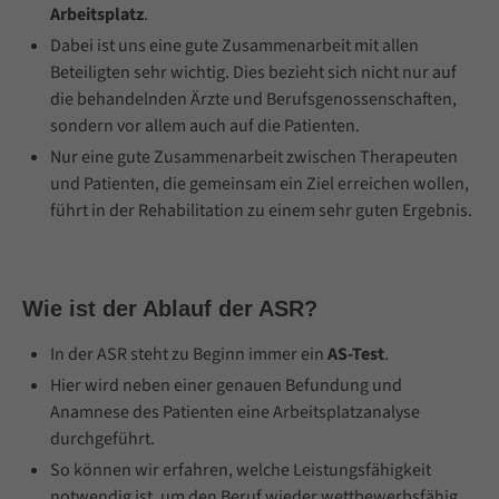
Arbeitsplatz
.
Cybersteel Inc.
Dabei ist uns eine gute Zusammenarbeit mit allen
Beteiligten sehr wichtig. Dies bezieht sich nicht nur auf
376-293 City Road, Suite 600
die behandelnden Ärzte und Berufsgenossenschaften,
San Francisco, CA 94102
sondern vor allem auch auf die Patienten.
Nur eine gute Zusammenarbeit zwischen Therapeuten
und Patienten, die gemeinsam ein Ziel erreichen wollen,
führt in der Rehabilitation zu einem sehr guten Ergebnis.
Have any questions?
+44 1234 567 890
Wie ist der Ablauf der ASR?
Drop us a line
info@yourdomain.com
In der ASR steht zu Beginn immer ein
AS-Test
.
Hier wird neben einer genauen Befundung und
Anamnese des Patienten eine Arbeitsplatzanalyse
durchgeführt.
About us
So können wir erfahren, welche Leistungsfähigkeit
notwendig ist, um den Beruf wieder wettbewerbsfähig