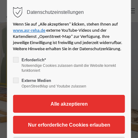
MENU
Datenschutzeinstellungen
Login
Wenn Sie auf „Alle akzeptieren“ klicken, stehen Ihnen auf
www.asr-reha.de
externe YouTube-Videos und der
Benutzername
Kartendienst „OpenStreet-Map“ zur Verfügung. Ihre
jeweilige Einwilligung ist freiwillig und jederzeit widerrufbar.
Arbeitsplatzspezi
Weitere Hinweise erhalten Sie in der Datenschutzerklärung.
Erforderlich*
Notwendige Cookies zulassen damit die Website korrekt
Passwort
fische
funktioniert
Externe Medien
Rehabilitation in
OpenStreetMap und Youtube zulassen
Anmelden
Pforzheim (ASR /
Register
|
Lost your password?
ASR+)