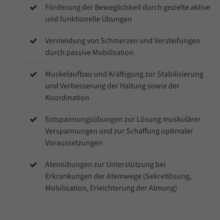
Förderung der Beweglichkeit durch gezielte aktive
Lorem ipsum dolor sit amet, consectetuer
und funktionelle Übungen
adipiscing elit.
Vermeidung von Schmerzen und Versteifungen
Aenean commodo ligula eget dolor. Aenean
durch passive Mobilisation
massa. Cum sociis natoque penatibus et
Muskelaufbau und Kräftigung zur Stabilisierung
magnis dis parturient montes, nascetur
und Verbesserung der Haltung sowie der
ridiculus mus. Donec quam felis, ultricies nec.
Koordination
Entspannungsübungen zur Lösung muskulärer
Verspannungen und zur Schaffung optimaler
Voraussetzungen
Atemübungen zur Unterstützung bei
Erkrankungen der Atemwege (Sekretlösung,
Mobilisation, Erleichterung der Atmung)