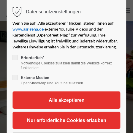
MENU
Datenschutzeinstellungen
Login
Wenn Sie auf „Alle akzeptieren“ klicken, stehen Ihnen auf
www.asr-reha.de
externe YouTube-Videos und der
Benutzername
Kartendienst „OpenStreet-Map“ zur Verfügung. Ihre
jeweilige Einwilligung ist freiwillig und jederzeit widerrufbar.
Physiotherapie
Weitere Hinweise erhalten Sie in der Datenschutzerklärung.
Erforderlich*
Notwendige Cookies zulassen damit die Website korrekt
Passwort
in Pforzheim
funktioniert
Externe Medien
OpenStreetMap und Youtube zulassen
Anmelden
Register
|
Lost your password?