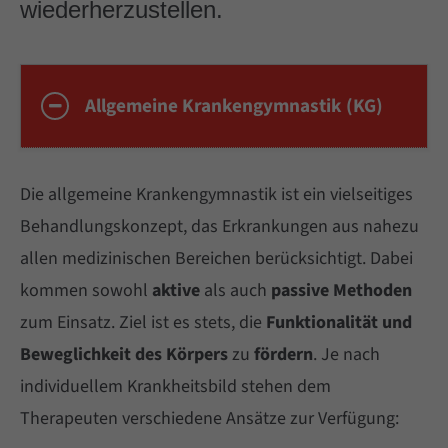
wiederherzustellen.
Cybersteel Inc.
376-293 City Road, Suite 600
San Francisco, CA 94102
Allgemeine Krankengymnastik (KG)
Have any questions?
Die allgemeine Krankengymnastik ist ein vielseitiges
+44 1234 567 890
Behandlungskonzept, das Erkrankungen aus nahezu
allen medizinischen Bereichen berücksichtigt. Dabei
kommen sowohl
aktive
als auch
passive Methoden
Drop us a line
info@yourdomain.com
zum Einsatz. Ziel ist es stets, die
Funktionalität und
Beweglichkeit des Körpers
zu
fördern
. Je nach
individuellem Krankheitsbild stehen dem
About us
Therapeuten verschiedene Ansätze zur Verfügung: