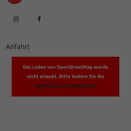
Lorem ipsum dolor sit amet, consectetuer
adipiscing elit.
Aenean commodo ligula eget dolor. Aenean
massa. Cum sociis natoque penatibus et
Anfahrt
magnis dis parturient montes, nascetur
ridiculus mus. Donec quam felis, ultricies nec.
Das Laden von OpenStreetMap wurde
nicht erlaubt. Bitte ändern Sie die
Datenschutz-Einstellungen