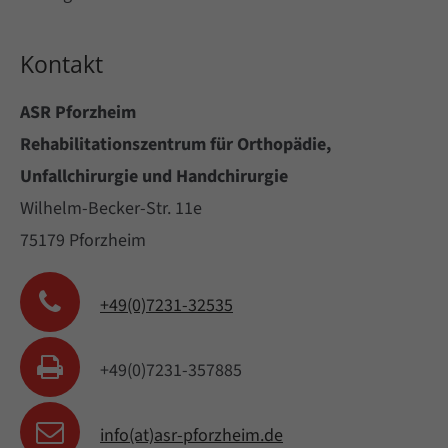
Cybersteel Inc.
Kontakt
376-293 City Road, Suite 600
San Francisco, CA 94102
ASR Pforzheim
Rehabilitationszentrum für Orthopädie,
Unfallchirurgie und Handchirurgie
Have any questions?
Wilhelm-Becker-Str. 11e
+44 1234 567 890
75179 Pforzheim
Drop us a line
+49(0)7231-32535
info@yourdomain.com
+49(0)7231-357885
About us
info(at)asr-pforzheim.de