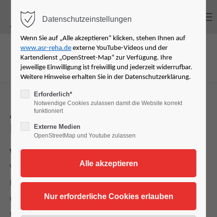
MENU
Datenschutzeinstellungen
Login
Wenn Sie auf „Alle akzeptieren“ klicken, stehen Ihnen auf
www.asr-reha.de
externe YouTube-Videos und der
Benutzername
Kartendienst „OpenStreet-Map“ zur Verfügung. Ihre
jeweilige Einwilligung ist freiwillig und jederzeit widerrufbar.
Weitere Hinweise erhalten Sie in der Datenschutzerklärung.
Erforderlich*
Notwendige Cookies zulassen damit die Website korrekt
Passwort
Anfahrtsbeschreibung zum ASR in
funktioniert
Pforzheim
Externe Medien
OpenStreetMap und Youtube zulassen
Von der Autobahn kommend:
Anmelden
Von der Karlsruher Straße (B10) in die Wilhelm-
Becker-Straße einbiegen. Vorbeifahren an Kaufland
Register
|
Lost your password?
und Action bis zum Ende der Straße. Hier nach rechts
wieder in die Karlsruher Straße einbiegen.